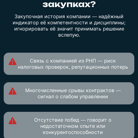
закупках?
Закупочная история компании — надёжный
индикатор её компетентности и дисциплины;
игнорировать её значит принимать решение
вслепую.
Связь с компанией из РНП — риск
налоговых проверок, репутационных потерь
Многочисленные срывы контрактов —
сигнал о слабом управлении
Отсутствие побед — говорит о
недостаточном опыте или
конкурентоспособности