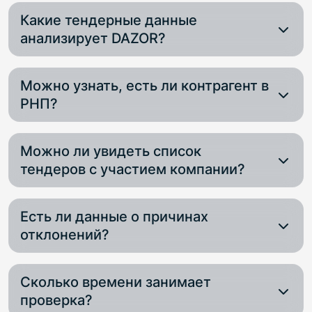
Какие тендерные данные
анализирует DAZOR?
Информация из ЕИС, региональных площадок,
Можно узнать, есть ли контрагент в
коммерческих систем, включая статус закупок
и исполнение контрактов.
РНП?
Да. DAZOR проверяет включение в Реестр
Можно ли увидеть список
недобросовестных поставщиков и указывает
срок действия ограничения.
тендеров с участием компании?
Да, отчёт включает номера процедур,
Есть ли данные о причинах
заказчиков, лоты и итоги (победа, отклонение,
жалоба и др.).
отклонений?
Да, указываются основания для недопуска и
Сколько времени занимает
жалобы заказчиков.
проверка?