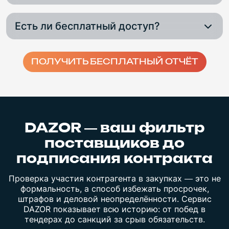
Не более 1 минуты — вы получаете отчёт и
Есть ли бесплатный доступ?
можете просматривать историю проверок.
После регистрации доступны 2 бесплатные
проверки для изучения возможностей сервиса.
ПОЛУЧИТЬ БЕСПЛАТНЫЙ ОТЧЁТ
DAZOR — ваш фильтр
поставщиков до
подписания контракта
Проверка участия контрагента в закупках — это не
формальность, а способ избежать просрочек,
штрафов и деловой неопределённости. Сервис
DAZOR показывает всю историю: от побед в
тендерах до санкций за срыв обязательств.