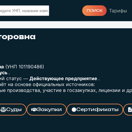
Тарифы
ПОИСК
торовна
на
(УНП 101190486)
русь
.
щий статус —
Действующее предприятие
.
ёт на основе официальных источников:
е производства, участие в госзакупках, лицензии и др
Суды
Закупки
Сертификаты