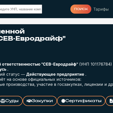
Тарифы
ПОИСК
ченной
"СЕВ-Евродрайф"
й ответственностью "СЕВ-Евродрайф"
(УНП 101176784)
русь
.
щий статус —
Действующее предприятие
.
ёт на основе официальных источников:
е производства, участие в госзакупках, лицензии и др
Суды
Закупки
Сертификаты