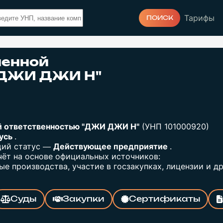
Тарифы
ПОИСК
ченной
"ДЖИ ДЖИ Н"
й ответственностью "ДЖИ ДЖИ Н"
(УНП 101000920)
русь
.
щий статус —
Действующее предприятие
.
ёт на основе официальных источников:
е производства, участие в госзакупках, лицензии и др
Суды
Закупки
Сертификаты