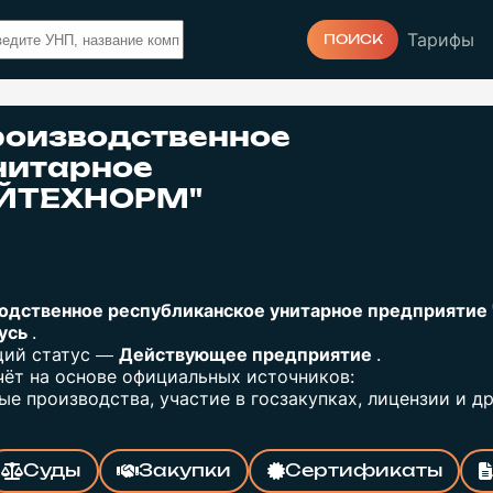
Тарифы
ПОИСК
роизводственное
нитарное
ОЙТЕХНОРМ"
одственное республиканское унитарное предприяти
русь
.
щий статус —
Действующее предприятие
.
ёт на основе официальных источников:
е производства, участие в госзакупках, лицензии и др
Суды
Закупки
Сертификаты