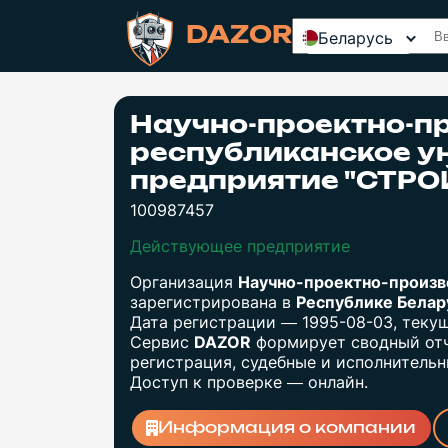
DAZOR
Беларусь
Научно-проектно-п
республиканское у
предприятие "СТР
100987457
Действующее предприятие
Организация
Научно-проектно-произв
зарегистрирована в
Республике Бела
Дата регистрации — 1995-08-03, теку
Сервис
DAZOR
формирует сводный отч
регистрация, судебные и исполнительны
Доступ к проверке — онлайн.
Информация о компании