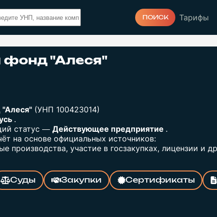
Тарифы
ПОИСК
 фонд "Алеся"
 "Алеся"
(УНП 100423014)
русь
.
щий статус —
Действующее предприятие
.
ёт на основе официальных источников:
е производства, участие в госзакупках, лицензии и др
Суды
Закупки
Сертификаты