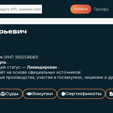
Тарифы
ПОИСК
рьевич
ч
(УНП 100254640)
русь
.
щий статус —
Ликвидирован
.
ёт на основе официальных источников:
е производства, участие в госзакупках, лицензии и др
Суды
Закупки
Сертификаты