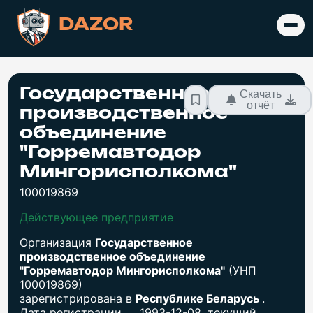
DAZOR
Государственное
Скачать
отчёт
производственное
объединение
"Горремавтодор
Мингорисполкома"
100019869
Действующее предприятие
Организация
Государственное
производственное объединение
"Горремавтодор Мингорисполкома"
(УНП
100019869)
зарегистрирована в
Республике Беларусь
.
Дата регистрации — 1993-12-08, текущий