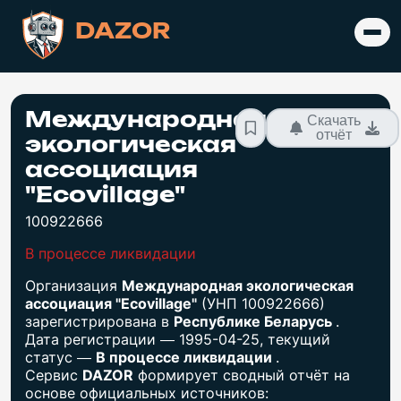
DAZOR
Международная
Скачать
отчёт
экологическая
ассоциация
"Есоvillаgе"
100922666
В процессе ликвидации
Организация
Международная экологическая
ассоциация "Есоvillаgе"
(УНП 100922666)
зарегистрирована в
Республике Беларусь
.
Дата регистрации — 1995-04-25, текущий
статус —
В процессе ликвидации
.
Сервис
DAZOR
формирует сводный отчёт на
основе официальных источников: