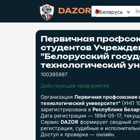
DAZOR
Беларусь
Первичная профсо
студентов Учрежде
"Белорусский госу
технологический ун
100395997
Действующее предприятие
Организация
Первичная профсоюзная 
технологический университет"
(УНП 1
зарегистрирована в
Республике Бела
Дата регистрации — 1994-05-17, теку
Сервис
DAZOR
формирует сводный отч
регистрация, судебные и исполнительны
Доступ к проверке — онлайн.