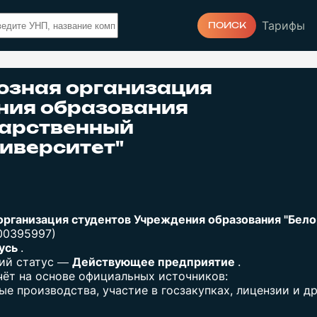
Тарифы
ПОИСК
юзная организация
ния образования
дарственный
иверситет"
организация студентов Учреждения образования "Бел
00395997)
русь
.
щий статус —
Действующее предприятие
.
ёт на основе официальных источников:
е производства, участие в госзакупках, лицензии и др