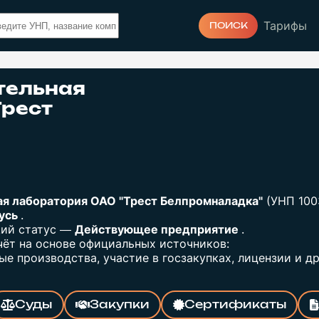
Тарифы
ПОИСК
тельная
Трест
ая лаборатория ОАО "Трест Белпромналадка"
(УНП 100
русь
.
щий статус —
Действующее предприятие
.
ёт на основе официальных источников:
е производства, участие в госзакупках, лицензии и др
Суды
Закупки
Сертификаты