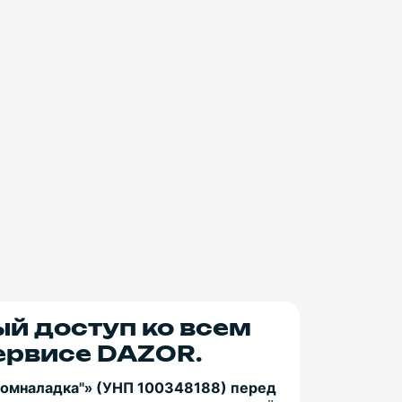
ый доступ ко всем
ервисе DAZOR.
ромналадка"» (УНП 100348188) перед