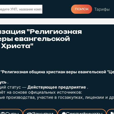
Тарифы
ПОИСК
изация "Религиозная
еры евангельской
 Христа"
 "Религиозная община христиан веры евангельской "Ц
русь
.
щий статус —
Действующее предприятие
.
ёт на основе официальных источников:
е производства, участие в госзакупках, лицензии и др