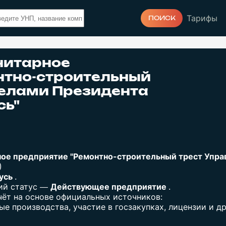
Тарифы
ПОИСК
нитарное
нтно-строительный
делами Президента
сь"
ное предприятие "Ремонтно-строительный трест Упра
)
русь
.
щий статус —
Действующее предприятие
.
ёт на основе официальных источников:
е производства, участие в госзакупках, лицензии и др