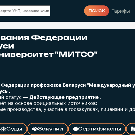
Тарифы
ПОИСК
ования Федерации
уси
ниверситет "МИТСО"
я Федерации профсоюзов Беларуси "Международный 
русь
.
щий статус —
Действующее предприятие
.
ёт на основе официальных источников:
е производства, участие в госзакупках, лицензии и др
Суды
Закупки
Сертификаты