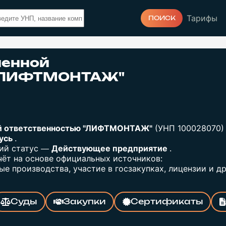
Тарифы
ПОИСК
ченной
 "ЛИФТМОНТАЖ"
ой ответственностью "ЛИФТМОНТАЖ"
(УНП 100028070)
русь
.
щий статус —
Действующее предприятие
.
ёт на основе официальных источников:
е производства, участие в госзакупках, лицензии и др
Суды
Закупки
Сертификаты