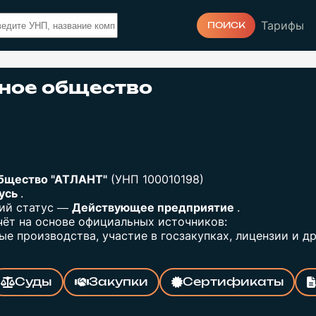
Тарифы
ПОИСК
ное общество
бщество "АТЛАНТ"
(УНП 100010198)
русь
.
щий статус —
Действующее предприятие
.
ёт на основе официальных источников:
е производства, участие в госзакупках, лицензии и др
Суды
Закупки
Сертификаты